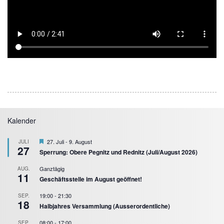
Kalender
Hervorgehoben
27. Juli
-
9. August
JULI
27
Sperrung: Obere Pegnitz und Rednitz (Juli/August 2026)
Ganztägig
AUG.
11
Geschäftsstelle im August geöffnet!
19:00
-
21:30
SEP.
18
Halbjahres Versammlung (Ausserordentliche)
08:00
-
17:00
SEP.