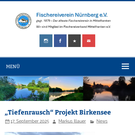
Zum
Inhalt
springen
Fischereiverei
gegr.
Nürnberg
1879
–
e.V.
Der
älteste
MENÜ
Fischereiverein
in
Mittelfranken!
„Tiefenrausch“ Projekt Birkensee
17. September 2025
Markus Illauer
News