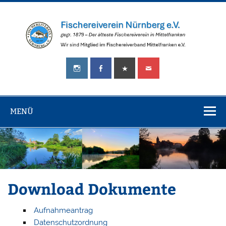
Zum
Inhalt
springen
Fischereiverei
gegr.
Nürnberg
1879
–
e.V.
Der
älteste
MENÜ
Fischereiverein
in
Mittelfranken!
Download Dokumente
Aufnahmeantrag
Datenschutzordnung