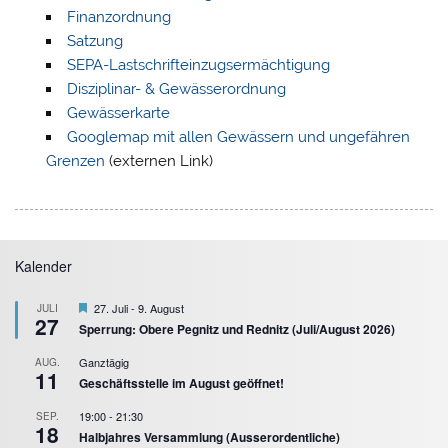
Finanzordnung
Satzung
SEPA-Lastschrifteinzugsermächtigung
Disziplinar- & Gewässerordnung
Gewässerkarte
Googlemap mit allen Gewässern und ungefähren
Grenzen
(externen Link)
Kalender
Hervorgehoben
27. Juli
-
9. August
JULI
27
Sperrung: Obere Pegnitz und Rednitz (Juli/August 2026)
Ganztägig
AUG.
11
Geschäftsstelle im August geöffnet!
19:00
-
21:30
SEP.
18
Halbjahres Versammlung (Ausserordentliche)