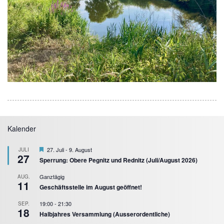
Kalender
Hervorgehoben
27. Juli
-
9. August
JULI
27
Sperrung: Obere Pegnitz und Rednitz (Juli/August 2026)
Ganztägig
AUG.
11
Geschäftsstelle im August geöffnet!
19:00
-
21:30
SEP.
18
Halbjahres Versammlung (Ausserordentliche)