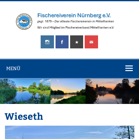
Zum
Inhalt
springen
Fischereiverei
gegr.
Nürnberg
1879
–
e.V.
Der
älteste
MENÜ
Fischereiverein
in
Mittelfranken!
Wieseth