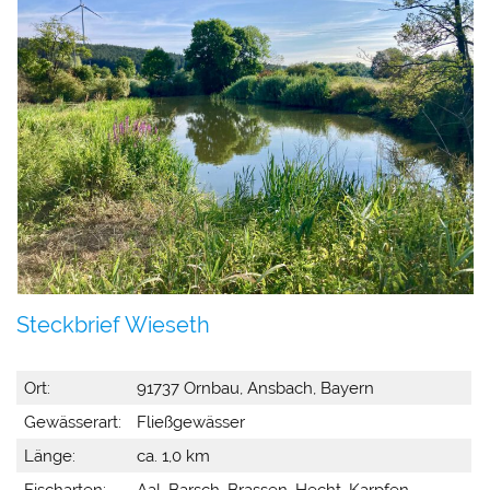
Steckbrief Wieseth
Ort:
91737 Ornbau, Ansbach, Bayern
Gewässerart:
Fließgewässer
Länge:
ca. 1,0 km
Fischarten:
Aal, Barsch, Brassen, Hecht, Karpfen,