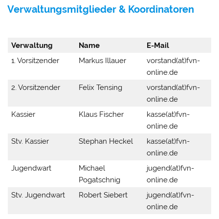
Verwaltungsmitglieder & Koordinatoren
Verwaltung
Name
E-Mail
1. Vorsitzender
Markus Illauer
vorstand(at)fvn-
online.de
2. Vorsitzender
Felix Tensing
vorstand(at)fvn-
online.de
Kassier
Klaus Fischer
kasse(at)fvn-
online.de
Stv. Kassier
Stephan Heckel
kasse(at)fvn-
online.de
Jugendwart
Michael
jugend(at)fvn-
Pogatschnig
online.de
Stv. Jugendwart
Robert Siebert
jugend(at)fvn-
online.de