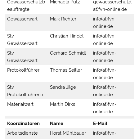
Gewässerschutzb
Michaela Putz
gewaesserschutz(
eauftragte
at)fvn-online.de
Gewässerwart
Maik Richter
info(at)fvn-
online.de
Stv.
Christian Hindel
info(at)fvn-
Gewässerwart
online.de
Stv.
Gerhard Schmidl
info(at)fvn-
Gewässerwart
online.de
Protokollführer
Thomas Seiller
info(at)fvn-
online.de
Stv.
Sandra Jilge
info(at)fvn-
Protokollführerin
online.de
Materialwart
Martin Dirks
info(at)fvn-
online.de
Koordinatoren
Name
E-Mail
Arbeitsdienste
Horst Mühlbauer
info(at)fvn-