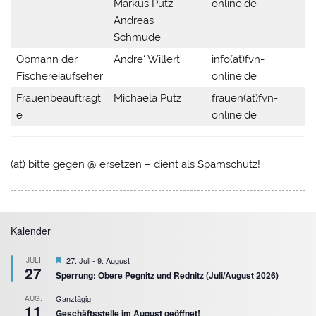
Markus Putz
online.de
Andreas
Schmude
Obmann der
Andre‘ Willert
info(at)fvn-
Fischereiaufseher
online.de
Frauenbeauftragt
Michaela Putz
frauen(at)fvn-
e
online.de
(at) bitte gegen @ ersetzen – dient als Spamschutz!
Kalender
Hervorgehoben
27. Juli
-
9. August
JULI
27
Sperrung: Obere Pegnitz und Rednitz (Juli/August 2026)
Ganztägig
AUG.
11
Geschäftsstelle im August geöffnet!