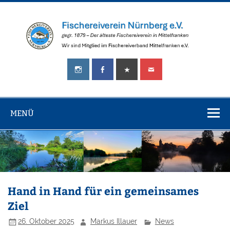
Zum
Inhalt
springen
Fischereiverei
gegr.
Nürnberg
1879
–
e.V.
Der
älteste
MENÜ
Fischereiverein
in
Mittelfranken!
Hand in Hand für ein gemeinsames
Ziel
26. Oktober 2025
Markus Illauer
News