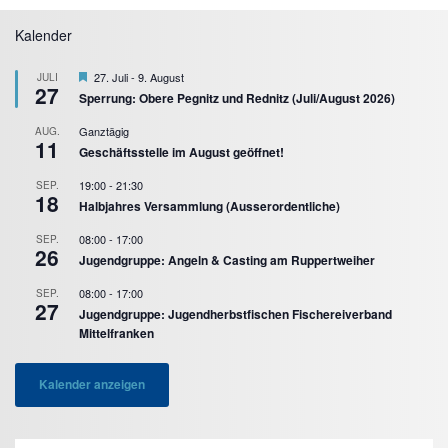
Kalender
Hervorgehoben
27. Juli
-
9. August
JULI
27
Sperrung: Obere Pegnitz und Rednitz (Juli/August 2026)
Ganztägig
AUG.
11
Geschäftsstelle im August geöffnet!
19:00
-
21:30
SEP.
18
Halbjahres Versammlung (Ausserordentliche)
08:00
-
17:00
SEP.
26
Jugendgruppe: Angeln & Casting am Ruppertweiher
08:00
-
17:00
SEP.
27
Jugendgruppe: Jugendherbstfischen Fischereiverband
Mittelfranken
Kalender anzeigen