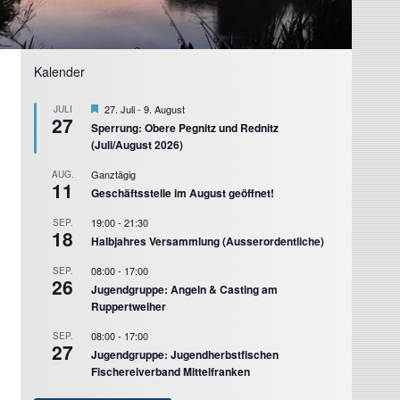
Kalender
Hervorgehoben
27. Juli
-
9. August
JULI
27
Sperrung: Obere Pegnitz und Rednitz
(Juli/August 2026)
Ganztägig
AUG.
11
Geschäftsstelle im August geöffnet!
19:00
-
21:30
SEP.
18
Halbjahres Versammlung (Ausserordentliche)
08:00
-
17:00
SEP.
26
Jugendgruppe: Angeln & Casting am
Ruppertweiher
08:00
-
17:00
SEP.
27
Jugendgruppe: Jugendherbstfischen
Fischereiverband Mittelfranken