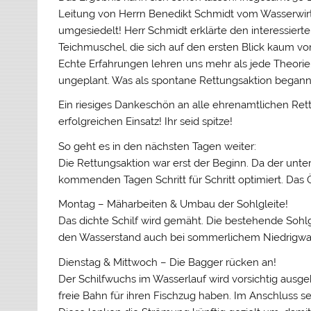
Leitung von Herrn Benedikt Schmidt vom Wasserwi
umgesiedelt! Herr Schmidt erklärte den interessie
Teichmuschel, die sich auf den ersten Blick kaum v
Echte Erfahrungen lehren uns mehr als jede Theorie
ungeplant. Was als spontane Rettungsaktion begann, 
Ein riesiges Dankeschön an alle ehrenamtlichen Rett
erfolgreichen Einsatz! Ihr seid spitze!
So geht es in den nächsten Tagen weiter:
Die Rettungsaktion war erst der Beginn. Da der untere
kommenden Tagen Schritt für Schritt optimiert. Das 
Montag – Mäharbeiten & Umbau der Sohlgleite!
Das dichte Schilf wird gemäht. Die bestehende Sohlgl
den Wasserstand auch bei sommerlichem Niedrigwa
Dienstag & Mittwoch – Die Bagger rücken an!
Der Schilfwuchs im Wasserlauf wird vorsichtig ausgeb
freie Bahn für ihren Fischzug haben. Im Anschluss s