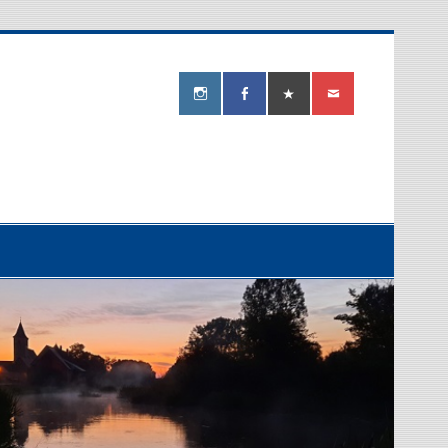
ereiverein
berg