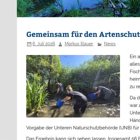
Gemeinsam für den Artenschutz
6. Juli 2026
Markus Illauer
News
Ein 
alle
Fisc
heim
zu re
Da d
war 
Unte
Händ
Vorgabe der Unteren Naturschutzbehörde (UNB) fü
Das Ergebnis kann sich sehen lassen. Insgesamt 56