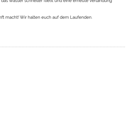
 das Wasser schneller fließt und eine erneute Verlandung
ukunft macht! Wir halten euch auf dem Laufenden.