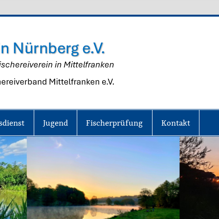
Fisch
Nürn
e.V.
sdienst
Jugend
Fischerprüfung
Kontakt