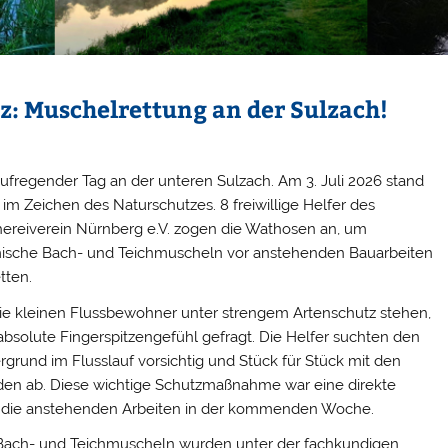
: Muschelrettung an der Sulzach!
aufregender Tag an der unteren Sulzach. Am 3. Juli 2026 stand
s im Zeichen des Naturschutzes. 8 freiwillige Helfer des
hereiverein Nürnberg e.V. zogen die Wathosen an, um
ische Bach- und Teichmuscheln vor anstehenden Bauarbeiten
tten.
ie kleinen Flussbewohner unter strengem Artenschutz stehen,
absolute Fingerspitzengefühl gefragt. Die Helfer suchten den
rgrund im Flusslauf vorsichtig und Stück für Stück mit den
en ab. Diese wichtige Schutzmaßnahme war eine direkte
r die anstehenden Arbeiten in der kommenden Woche.
 Bach- und Teichmuscheln wurden unter der fachkundigen