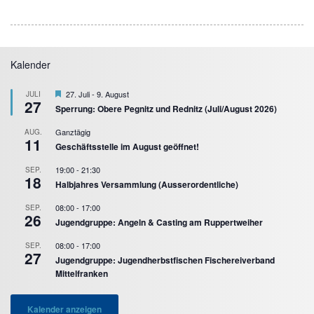
Kalender
Hervorgehoben
27. Juli
-
9. August
JULI
27
Sperrung: Obere Pegnitz und Rednitz (Juli/August 2026)
Ganztägig
AUG.
11
Geschäftsstelle im August geöffnet!
19:00
-
21:30
SEP.
18
Halbjahres Versammlung (Ausserordentliche)
08:00
-
17:00
SEP.
26
Jugendgruppe: Angeln & Casting am Ruppertweiher
08:00
-
17:00
SEP.
27
Jugendgruppe: Jugendherbstfischen Fischereiverband
Mittelfranken
Kalender anzeigen