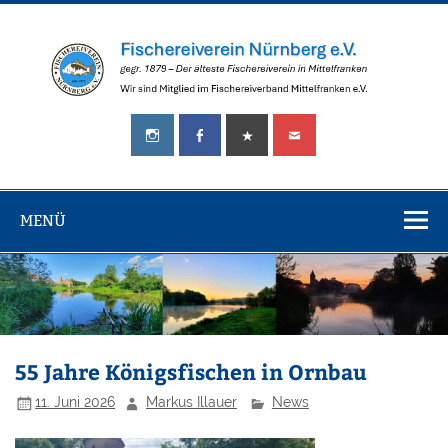
Zum
Inhalt
springen
Fischereiverei
gegr.
Nürnberg
1879
–
e.V.
Der
älteste
MENÜ
Fischereiverein
in
Mittelfranken!
55 Jahre Königsfischen in Ornbau
11. Juni 2026
Markus Illauer
News