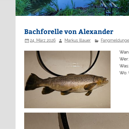
Bachforelle von Alexander
24. März 2026
Markus Illauer
Fangmeldung
Wann
Wer:
Was:
Wo: 