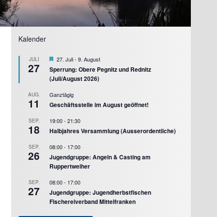
Kalender
Hervorgehoben
27. Juli
-
9. August
JULI
27
Sperrung: Obere Pegnitz und Rednitz
(Juli/August 2026)
Ganztägig
AUG.
11
Geschäftsstelle im August geöffnet!
19:00
-
21:30
SEP.
18
Halbjahres Versammlung (Ausserordentliche)
08:00
-
17:00
SEP.
26
Jugendgruppe: Angeln & Casting am
Ruppertweiher
08:00
-
17:00
SEP.
27
Jugendgruppe: Jugendherbstfischen
Fischereiverband Mittelfranken