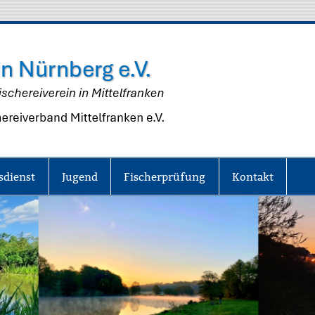
Fisch
Nürn
e.V.
sdienst
Jugend
Fischerprüfung
Kontakt