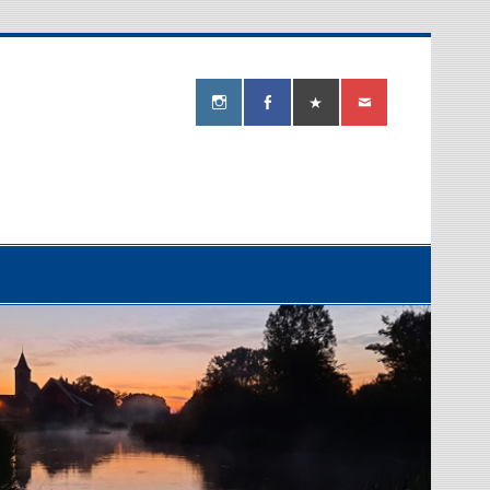
ereiverein
berg