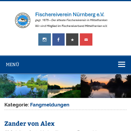
Zum
Inhalt
springen
Fischereiverei
gegr.
Nürnberg
1879
–
e.V.
Der
älteste
MENÜ
Fischereiverein
in
Mittelfranken!
Kategorie:
Fangmeldungen
Zander von Alex