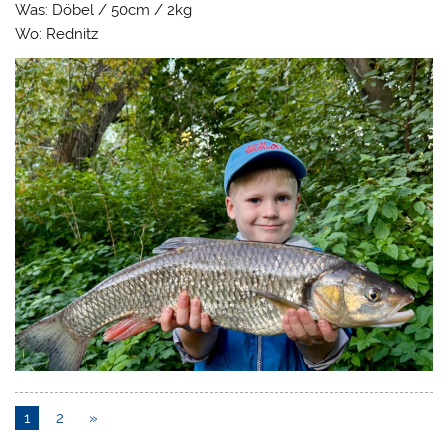
Was: Döbel / 50cm / 2kg
Wo: Rednitz
1
2
»