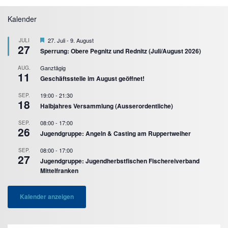
Kalender
Hervorgehoben
27. Juli
-
9. August
JULI
27
Sperrung: Obere Pegnitz und Rednitz (Juli/August 2026)
Ganztägig
AUG.
11
Geschäftsstelle im August geöffnet!
19:00
-
21:30
SEP.
18
Halbjahres Versammlung (Ausserordentliche)
08:00
-
17:00
SEP.
26
Jugendgruppe: Angeln & Casting am Ruppertweiher
08:00
-
17:00
SEP.
27
Jugendgruppe: Jugendherbstfischen Fischereiverband
Mittelfranken
Kalender anzeigen