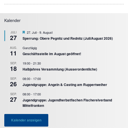
Kalender
Hervorgehoben
27. Juli
-
9. August
JULI
27
Sperrung: Obere Pegnitz und Rednitz (Juli/August 2026)
Ganztägig
AUG.
11
Geschäftsstelle im August geöffnet!
19:00
-
21:30
SEP.
18
Halbjahres Versammlung (Ausserordentliche)
08:00
-
17:00
SEP.
26
Jugendgruppe: Angeln & Casting am Ruppertweiher
08:00
-
17:00
SEP.
27
Jugendgruppe: Jugendherbstfischen Fischereiverband
Mittelfranken
Kalender anzeigen