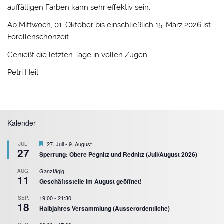
auffälligen Farben kann sehr effektiv sein.
Ab Mittwoch, 01. Oktober bis einschließlich 15. März 2026 ist
Forellenschonzeit.
Genießt die letzten Tage in vollen Zügen.
Petri Heil
Kalender
Hervorgehoben
27. Juli
-
9. August
JULI
27
Sperrung: Obere Pegnitz und Rednitz (Juli/August 2026)
Ganztägig
AUG.
11
Geschäftsstelle im August geöffnet!
19:00
-
21:30
SEP.
18
Halbjahres Versammlung (Ausserordentliche)