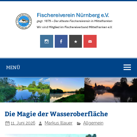
Zum
Inhalt
springen
Fischereiverei
gegr.
Nürnberg
1879
–
e.V.
Der
älteste
MENÜ
Fischereiverein
in
Mittelfranken!
Die Magie der Wasseroberfläche
11. Juni 2026
Markus Illauer
Allgemein