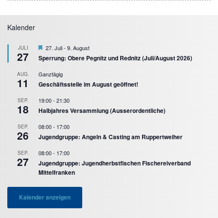
Kalender
Hervorgehoben
27. Juli
-
9. August
JULI
27
Sperrung: Obere Pegnitz und Rednitz (Juli/August 2026)
Ganztägig
AUG.
11
Geschäftsstelle im August geöffnet!
19:00
-
21:30
SEP.
18
Halbjahres Versammlung (Ausserordentliche)
08:00
-
17:00
SEP.
26
Jugendgruppe: Angeln & Casting am Ruppertweiher
08:00
-
17:00
SEP.
27
Jugendgruppe: Jugendherbstfischen Fischereiverband
Mittelfranken
Kalender anzeigen