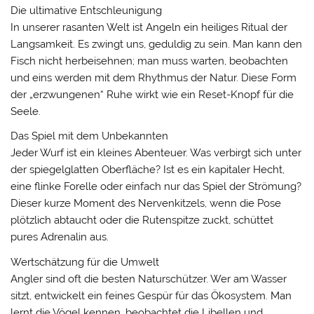
Die ultimative Entschleunigung
In unserer rasanten Welt ist Angeln ein heiliges Ritual der
Langsamkeit. Es zwingt uns, geduldig zu sein. Man kann den
Fisch nicht herbeisehnen; man muss warten, beobachten
und eins werden mit dem Rhythmus der Natur. Diese Form
der „erzwungenen“ Ruhe wirkt wie ein Reset-Knopf für die
Seele.
Das Spiel mit dem Unbekannten
Jeder Wurf ist ein kleines Abenteuer. Was verbirgt sich unter
der spiegelglatten Oberfläche? Ist es ein kapitaler Hecht,
eine flinke Forelle oder einfach nur das Spiel der Strömung?
Dieser kurze Moment des Nervenkitzels, wenn die Pose
plötzlich abtaucht oder die Rutenspitze zuckt, schüttet
pures Adrenalin aus.
Wertschätzung für die Umwelt
Angler sind oft die besten Naturschützer. Wer am Wasser
sitzt, entwickelt ein feines Gespür für das Ökosystem. Man
lernt die Vögel kennen, beobachtet die Libellen und