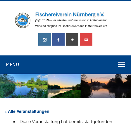
Zum
Inhalt
springen
Fischereiverei
gegr.
Nürnberg
1879
–
e.V.
Der
älteste
MENÜ
Fischereiverein
in
Mittelfranken!
« Alle Veranstaltungen
Diese Veranstaltung hat bereits stattgefunden.