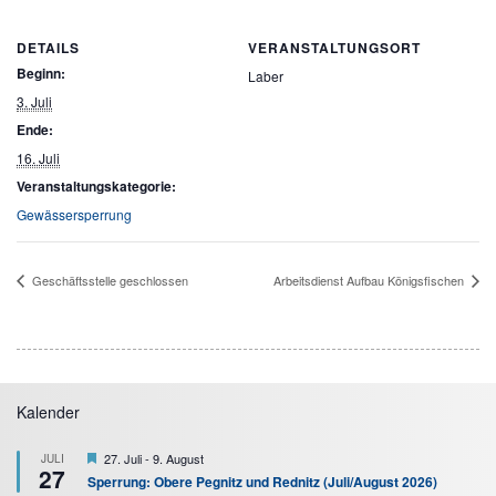
DETAILS
VERANSTALTUNGSORT
Beginn:
Laber
3. Juli
Ende:
16. Juli
Veranstaltungskategorie:
Gewässersperrung
Geschäftsstelle geschlossen
Arbeitsdienst Aufbau Königsfischen
Kalender
Hervorgehoben
27. Juli
-
9. August
JULI
27
Sperrung: Obere Pegnitz und Rednitz (Juli/August 2026)