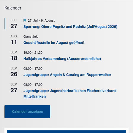
Kalender
Hervorgehoben
27. Juli
-
9. August
JULI
27
Sperrung: Obere Pegnitz und Rednitz (Juli/August 2026)
Ganztägig
AUG.
11
Geschäftsstelle im August geöffnet!
19:00
-
21:30
SEP.
18
Halbjahres Versammlung (Ausserordentliche)
08:00
-
17:00
SEP.
26
Jugendgruppe: Angeln & Casting am Ruppertweiher
08:00
-
17:00
SEP.
27
Jugendgruppe: Jugendherbstfischen Fischereiverband
Mittelfranken
Kalender anzeigen