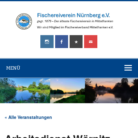
Zum
Inhalt
springen
Fischereiverei
gegr.
Nürnberg
1879
–
e.V.
Der
älteste
MENÜ
Fischereiverein
in
Mittelfranken!
« Alle Veranstaltungen