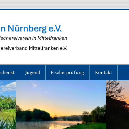
Fisch
Nürn
e.V.
sdienst
Jugend
Fischerprüfung
Kontakt