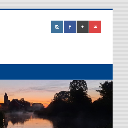
ereiverein
berg