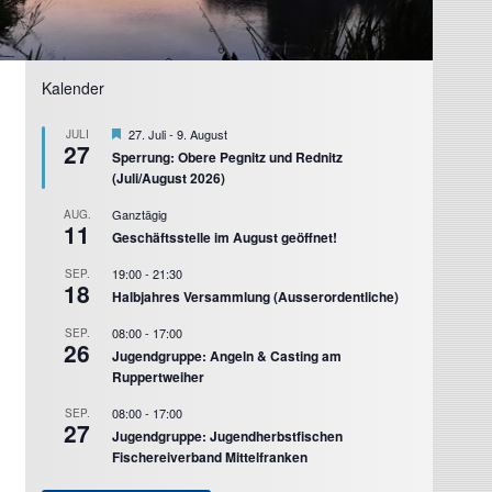
Kalender
Hervorgehoben
27. Juli
-
9. August
JULI
27
Sperrung: Obere Pegnitz und Rednitz
(Juli/August 2026)
Ganztägig
AUG.
11
Geschäftsstelle im August geöffnet!
19:00
-
21:30
SEP.
18
Halbjahres Versammlung (Ausserordentliche)
08:00
-
17:00
SEP.
26
Jugendgruppe: Angeln & Casting am
Ruppertweiher
08:00
-
17:00
SEP.
27
Jugendgruppe: Jugendherbstfischen
Fischereiverband Mittelfranken